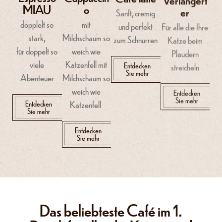
MIAU
o
er
Sanft, cremig
dopplelt so
mit
Für alle die Ihre
und perfekt
stark,
Milchschaum so
Katze beim
zum Schnurren
für doppelt so
weich wie
Plaudern
viele
Katzenfell mit
streicheln
Entdecken
Sie mehr
Abenteuer
Milchschaum so
weich wie
Entdecken
Sie mehr
Entdecken
Katzenfell
Sie mehr
Entdecken
Sie mehr
Das beliebteste Café im 1.