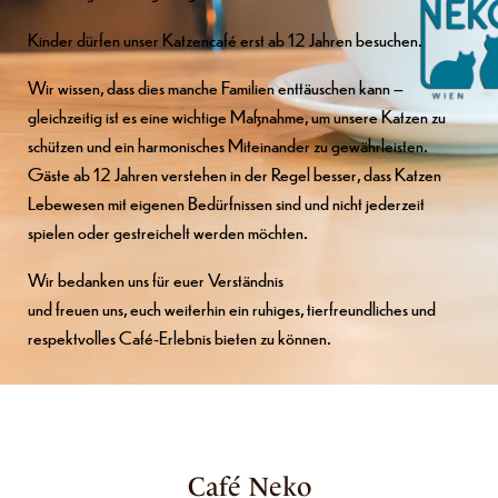
Kinder dürfen unser Katzencafé erst ab 12 Jahren besuchen.
Wir wissen, dass dies manche Familien enttäuschen kann –
gleichzeitig ist es eine wichtige Maßnahme, um unsere Katzen zu
schützen und ein harmonisches Miteinander zu gewährleisten.
Gäste ab 12 Jahren verstehen in der Regel besser, dass Katzen
Lebewesen mit eigenen Bedürfnissen sind und nicht jederzeit
spielen oder gestreichelt werden möchten.
Wir bedanken uns für euer Verständnis
und freuen uns, euch weiterhin ein ruhiges, tierfreundliches und
respektvolles Café-Erlebnis bieten zu können.
Café Neko