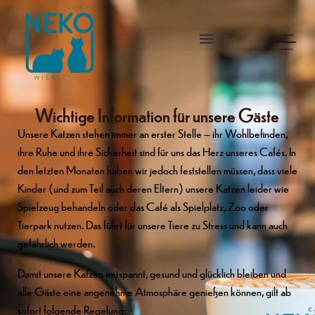
Wichtige Information für unsere Gäste
Unsere Katzen stehen immer an erster Stelle – ihr Wohlbefinden,
ihre Ruhe und ihre Sicherheit sind für uns das Herz unseres Cafés. In
den letzten Monaten haben wir jedoch feststellen müssen, dass viele
Kinder (und zum Teil auch deren Eltern) unsere Katzen leider wie
Spielzeug behandeln oder das Café als Spielplatz, Zoo oder
Tierpark nutzen. Das führt für unsere Tiere zu Stress und kann auch
gefährlich werden.
Damit unsere Katzen entspannt, gesund und glücklich bleiben und
alle Gäste eine angenehme Atmosphäre genießen können, gilt ab
sofort folgende Regelung: