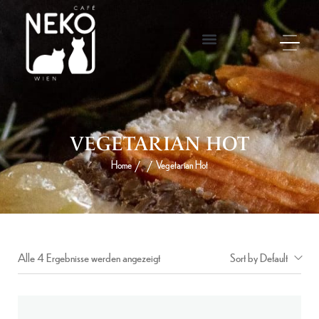
VEGETARIAN HOT
Home
Vegetarian Hot
/
/
Alle 4 Ergebnisse werden angezeigt
Sort by Default