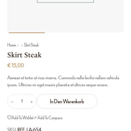
Home
Skirt Steak
/
/
Skirt Steak
€
15,00
Aenean et tortor at risus viverra. Commodo nulla facilisi nullam vehicula
ipsum. Ultricies mi eget mauris pharetra et ultrices neque ornare.
In Den Warenkorb
Add To Wishlist
Add To Compare
SKU:
REF. LA-654