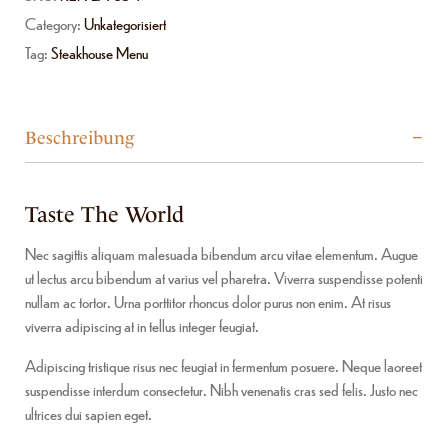
Category:
Unkategorisiert
Tag:
Steakhouse Menu
Beschreibung
Taste The World
Nec sagittis aliquam malesuada bibendum arcu vitae elementum. Augue
ut lectus arcu bibendum at varius vel pharetra. Viverra suspendisse potenti
nullam ac tortor. Urna porttitor rhoncus dolor purus non enim. At risus
viverra adipiscing at in tellus integer feugiat.
Adipiscing tristique risus nec feugiat in fermentum posuere. Neque laoreet
suspendisse interdum consectetur. Nibh venenatis cras sed felis. Justo nec
ultrices dui sapien eget.