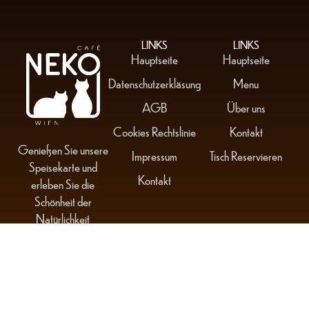
LINKS
LINKS
Hauptseite
Hauptseite
Datenschutzerkläsung
Menu
AGB
Über uns
Cookies Rechtslinie
Kontakt
Genießen Sie unsere
Impressum
Tisch Reservieren
Speisekarte und
Kontakt
erleben Sie die
Schönheit der
Natürlichkeit
Copyright 2025 © Cafe Neko Wien Alle Rechte vorbehalten.
Grafik und
Webdesign mit
von
BD Webdesign Wien